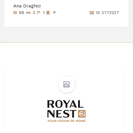
Ana Draghici
88
3
1
P
ID 2772227